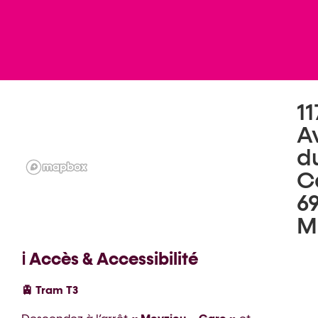
11
Av
d
C
6
M
ℹ️ Accès & Accessibilité
🚊 Tram T3