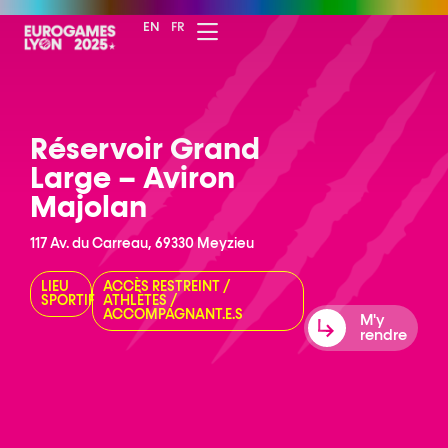
EN
FR
Réservoir Grand
Large – Aviron
Majolan
117 Av. du Carreau, 69330 Meyzieu
LIEU
ACCÈS RESTREINT
/
SPORTIF
ATHLÈTES
/
ACCOMPAGNANT.E.S
M'y
rendre