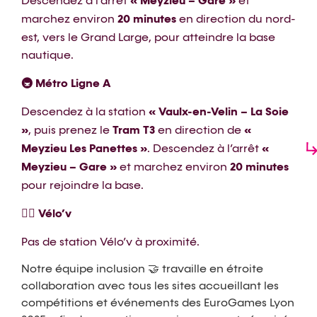
Descendez à l’arrêt
« Meyzieu – Gare »
et
marchez environ
20 minutes
en direction du nord-
est, vers le Grand Large, pour atteindre la base
nautique.
🚇 Métro Ligne A
Descendez à la station
« Vaulx-en-Velin – La Soie
»
, puis prenez le
Tram T3
en direction de
«
Meyzieu Les Panettes »
. Descendez à l’arrêt
«
Meyzieu – Gare »
et marchez environ
20 minutes
pour rejoindre la base.
🚴‍♀️ Vélo’v
Pas de station Vélo’v à proximité.
Notre équipe inclusion 🤝 travaille en étroite
collaboration avec tous les sites accueillant les
compétitions et événements des EuroGames Lyon