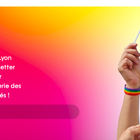
Lyon
letter
r
erie des
és !