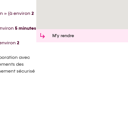
on » (à environ
2
environ
5 minutes
M'y rendre
 environ
2
aboration avec
nements des
nnement sécurisé