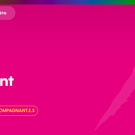
ète
nt
OMPAGNANT.E.S