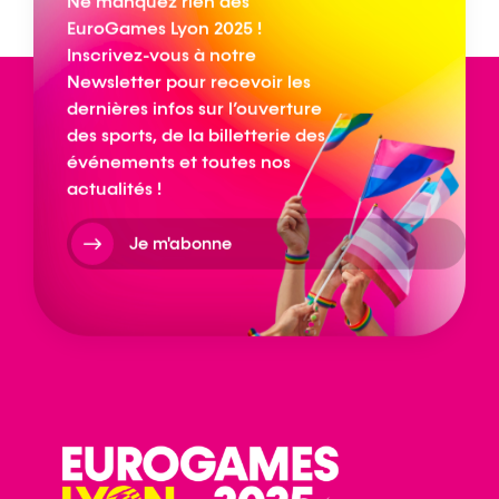
Ne manquez rien des
EuroGames Lyon 2025 !
Inscrivez-vous à notre
Newsletter pour recevoir les
dernières infos sur l’ouverture
des sports, de la billetterie des
événements et toutes nos
actualités !
Je m'abonne