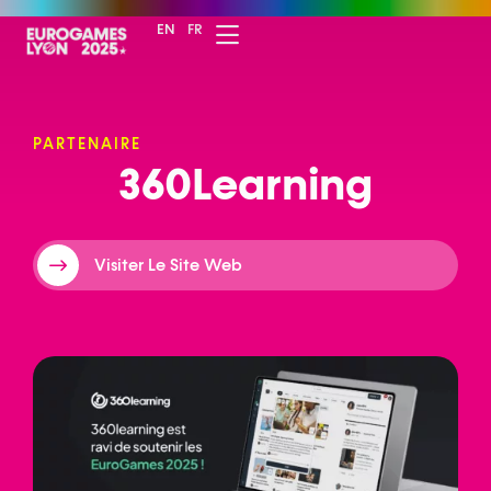
EN
FR
PARTENAIRE
3
6
0
L
e
a
r
n
i
n
g
Visiter Le Site Web