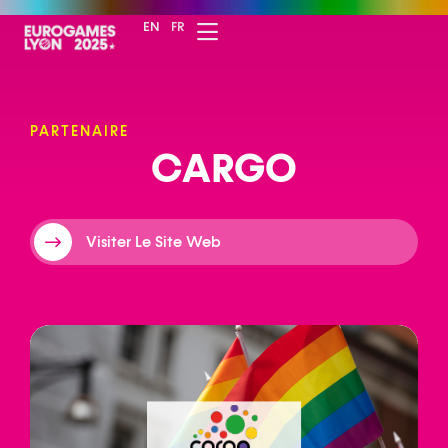
EN
FR
PARTENAIRE
C
A
R
G
O
Visiter Le Site Web