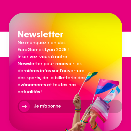
Newsletter
Ne manquez rien des
EuroGames Lyon 2025 !
Inscrivez-vous à notre
Newsletter pour recevoir les
dernières infos sur l’ouverture
des sports, de la billetterie des
événements et toutes nos
actualités !
Je m'abonne