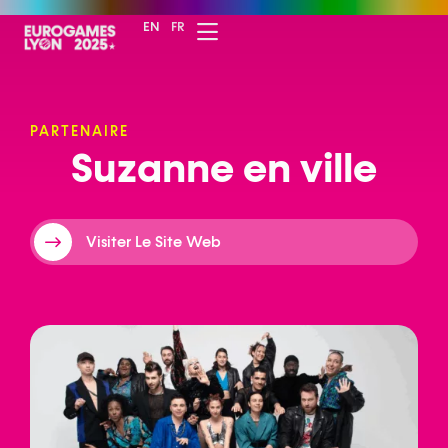
EN
FR
PARTENAIRE
S
u
z
a
n
n
e
e
n
v
i
l
l
e
Visiter Le Site Web