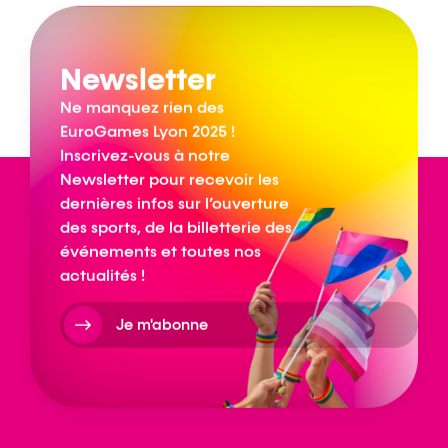
Newsletter
Ne manquez rien des
EuroGames Lyon 2025 !
Inscrivez-vous à notre
Newsletter pour recevoir les
dernières infos sur l’ouverture
des sports, de la billetterie des
événements et toutes nos
actualités !
Je m'abonne