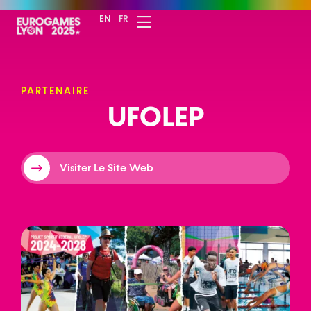
EN
FR
PARTENAIRE
U
F
O
L
E
P
Visiter Le Site Web