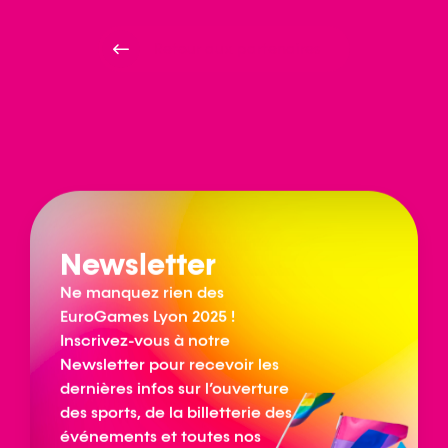
Retour aux partenaires
Newsletter
Ne manquez rien des
EuroGames Lyon 2025 !
Inscrivez-vous à notre
Newsletter pour recevoir les
dernières infos sur l’ouverture
des sports, de la billetterie des
événements et toutes nos