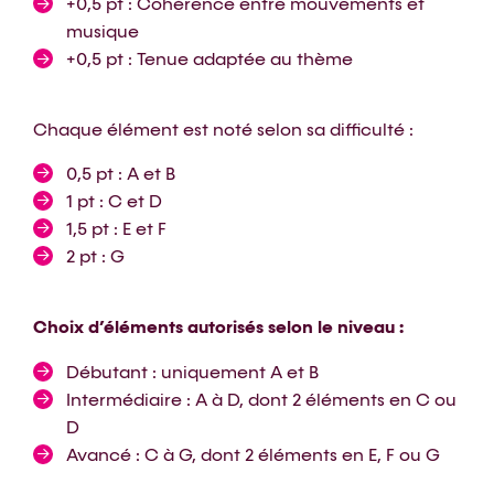
+0,5 pt : Cohérence entre mouvements et
musique
+0,5 pt : Tenue adaptée au thème
Chaque élément est noté selon sa difficulté :
0,5 pt : A et B
1 pt : C et D
1,5 pt : E et F
2 pt : G
Choix d’éléments autorisés selon le niveau :
Débutant : uniquement A et B
Intermédiaire : A à D, dont 2 éléments en C ou
D
Avancé : C à G, dont 2 éléments en E, F ou G