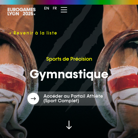
EN
FR
<
Revenir à la liste
Sports de Précision
Gymnastique
Accéder au Portail Athlète
(Sport Complet)