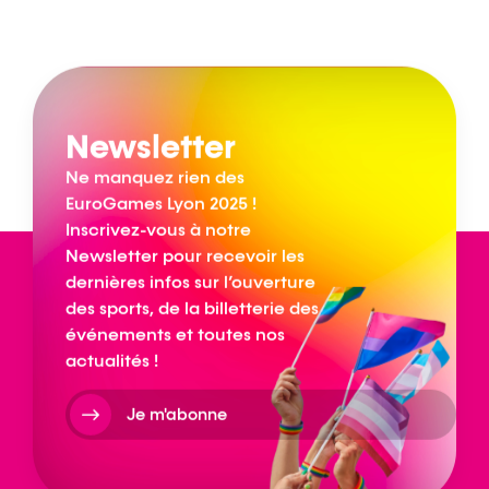
Newsletter
Ne manquez rien des
EuroGames Lyon 2025 !
Inscrivez-vous à notre
Newsletter pour recevoir les
dernières infos sur l’ouverture
des sports, de la billetterie des
événements et toutes nos
actualités !
Je m'abonne