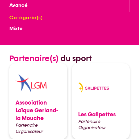
Avancé
Catégorie(s)
Mixte
Partenaire(s)
du sport
Association
Laïque Gerland-
Les Galipettes
la Mouche
Partenaire
Partenaire
Organisateur
Organisateur