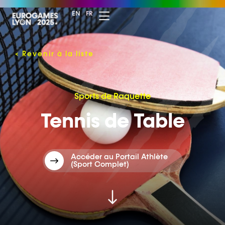
EN
FR
<
Revenir à la liste
Sports de Raquette
Tennis de Table
Accéder au Portail Athlète
(Sport Complet)