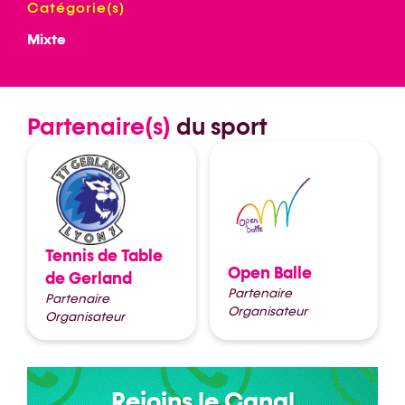
Catégorie(s)
Mixte
Partenaire(s)
du sport
Tennis de Table
Open Balle
de Gerland
Partenaire
Partenaire
Organisateur
Organisateur
Rejoins le Canal