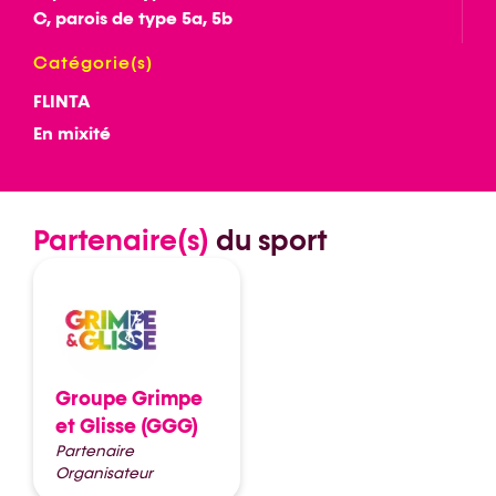
C, parois de type 5a, 5b
Catégorie(s)
FLINTA
En mixité
Partenaire(s)
du sport
Groupe Grimpe
et Glisse (GGG)
Partenaire
Organisateur