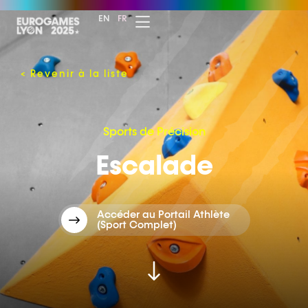
EN
FR
<
Revenir à la liste
Sports de Précision
Escalade
Accéder au Portail Athlète
(Sport Complet)