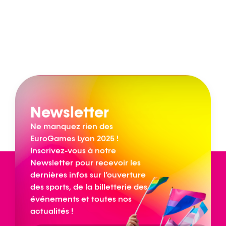
Newsletter
Ne manquez rien des
EuroGames Lyon 2025 !
Inscrivez-vous à notre
Newsletter pour recevoir les
dernières infos sur l’ouverture
des sports, de la billetterie des
événements et toutes nos
actualités !