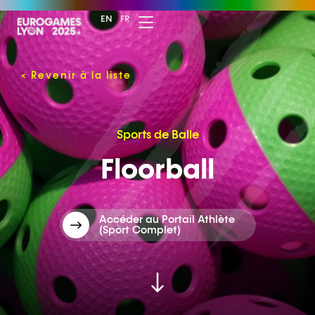
EN
FR
<
Revenir à la liste
Sports de Balle
Floorball
Accéder au Portail Athlète
(Sport Complet)