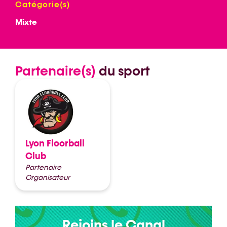
Catégorie(s)
Mixte
Partenaire(s)
du sport
Lyon Floorball
Club
Partenaire
Organisateur
Rejoins le Canal