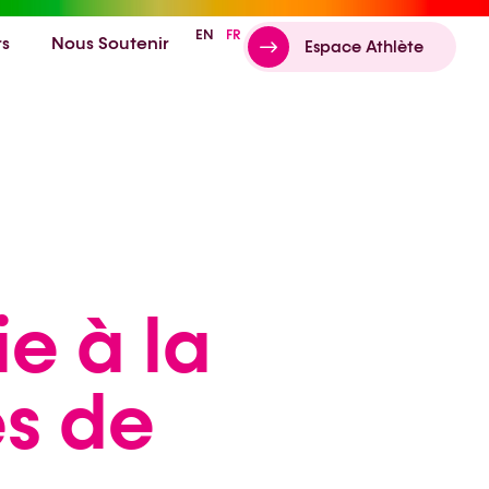
EN
FR
rs
Nous Soutenir
Espace Athlète
ie à la
és de