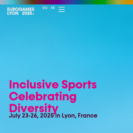
EN
FR
I
n
c
l
u
s
i
v
e
S
p
o
r
t
s
C
e
l
e
b
r
a
t
i
n
g
D
i
v
e
r
s
i
t
y
J
u
l
y
2
3
-
2
6
,
2
0
2
5
i
n
L
y
o
n
,
F
r
a
n
c
e